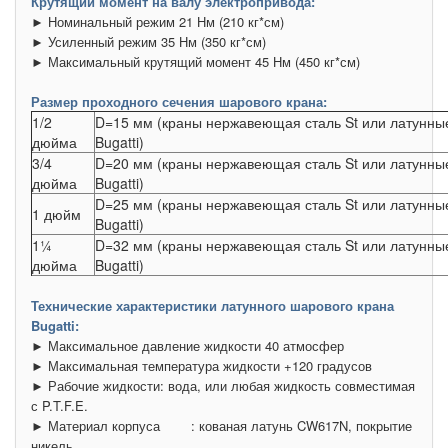
Крутящий момент на валу электропривода:
► Номинальный режим 21 Нм (210 кг*см)
► Усиленный режим 35 Нм (350 кг*см)
► Максимальный крутящий момент 45 Нм (450 кг*см)
Размер проходного сечения шарового крана:
1/2
D=15 мм (краны нержавеющая сталь St или латунны
дюйма
Bugatti)
3/4
D=20 мм (краны нержавеющая сталь St или латунны
дюйма
Bugatti)
D=25 мм (краны нержавеющая сталь St или латунны
1 дюйм
Bugatti)
1¼
D=32 мм (краны нержавеющая сталь St или латунны
дюйма
Bugatti)
Технические характеристики латунного шарового крана
Bugatti:
► Максимальное давление жидкости 40 атмосфер
► Максимальная температура жидкости +120 градусов
► Рабочие жидкости: вода, или любая жидкость совместимая
с P.T.F.E.
► Материал корпуса
: кованая латунь CW617N, покрытие
никель