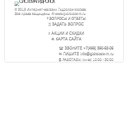
© 2016 Интернет-магазин Гидролок-Москва
Все права защищены © www.gidrolock-m.ru
‽
ВОПРОСЫ И ОТВЕТЫ
⍰
ЗАДАТЬ ВОПРОС
٪
АКЦИИ И СКИДКИ
♽
КАРТА САЙТА
☎
ЗВОНИТЕ +7(499) 390-92-09
✉
ПИШИТЕ info@gidrolock-m.ru
⌚ РАБОТАЕМ: пн-вс: 10:00 - 20:00