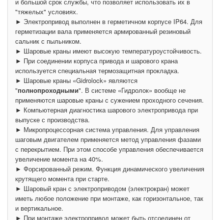
и большой срок службы, что позволяет использовать их в
"тяжелых" условиях.
► Электропривод выполнен в герметичном корпусе IP64. Для
герметизации вала применяется армированный резиновый
сальник с пыльником.
► Шаровые краны имеют высокую температуроустойчивость.
► При соединении корпуса привода и шарового крана
используется специальная термозащитная прокладка.
► Шаровые краны «Gidrolock» являются
"
полнопроходными
". В системе «Гидролок» вообще не
применяются шаровые краны с сужением проходного сечения.
► Компьютерная диагностика шарового электропривода при
выпуске с производства.
► Микропроцессорная система управления. Для управления
шаговым двигателем применяется метод управления фазами
с перекрытием. При этом способе управления обеспечивается
увеличение момента на 40%.
► Форсированный режим. Функция динамического увеличения
крутящего момента при старте.
► Шаровый кран с электроприводом (электрокран) может
иметь любое положение при монтаже, как горизонтальное, так
и вертикальное.
► При монтаже электропривод может быть отсоединен от