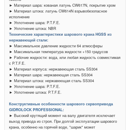
► Материал шара: кованая латунь CW617N, покрытие хром
► Материал штока: латунь CW614N взрывобезопасное
исполнение
► Уплотнение шара: P.T.F.E.
► Уплотнение штока: NBR
Технические характеристики шарового крана HGSS из
нержавеющей стали:
► Максимальное давление жидкости 64 атмосферы
► Максимальная температура жидкости +150 градусов
► Рабочие жидкости: вода, или любая жидкость совместимая
с P.T.F.E.
► Материал корпуса: нержавеющая сталь SS304
► Материал шара: нержавеющая сталь SS304
► Материал штока: нержавеющая сталь SS304
► Уплотнение шара: P.T.F.E.
► Уплотнение штока: P.T.F.E.
Конструктивные особенности шарового сервопривода
GIDROLOCK PROFESSIONAL:
► Высокий крутящий момент на валу двигателя исключает
выход привода из строя. При долгой эксплуатации шарового
крана, особенно на горячей воде, "шарик" может